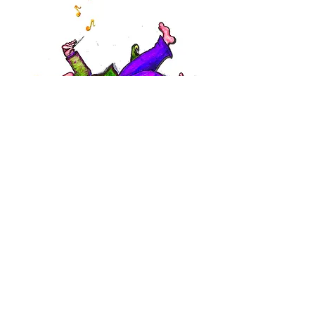
Musique dans le Grésivaudan 18, rue de la Victoire 38400 SAINT-